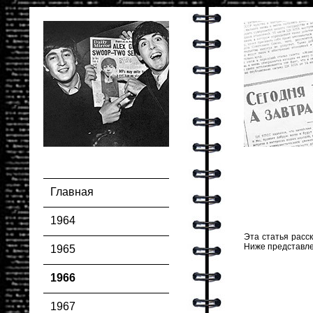
Главная
1964
Эта статья расск
Ниже представле
1965
1966
1967