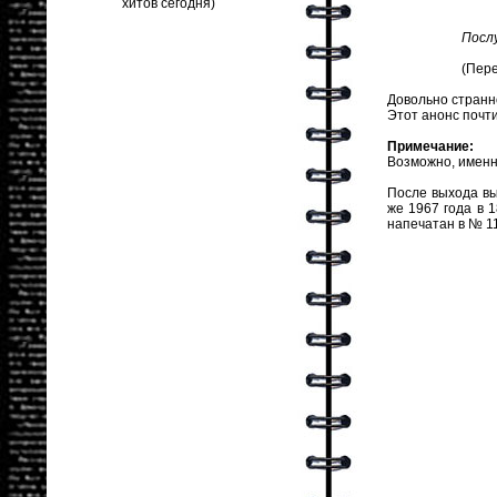
Послу
(Пере
Довольно странно
Этот анонс почти
Примечание:
Возможно, именно
После выхода вы
же 1967 года в 
напечатан в № 11