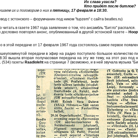
Их слава угасла?
Кто придёт после битлов?
шаем их и поговорим о них в
пятницу, 17 февраля в 18:30.
вод с эстонского – форумчанин под ником "tupzem" с сайта beatles.ru)
 читать в газете 1967 года заявление о том, что ансамбль "Битлз" распался.
 дословно повторял анонс, опубликованный в другой эстонской газете –
Ноор
 в этой передаче от 17 февраля 1967 года состоялось самое первое появлен
шеупомянутой передачи в эфир на радио поступило большое количество пис
18:30 вышла вторая получасовая передача на эту же тему, на этот раз под
 (534) газеты
Raadioleht
на странице 7 (возможно, и в ней звучала музыка "Би