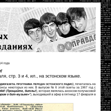
4 года
!
ля, стр. 3 и 4, ил., на эстонском языке.
диогазета.
), печаталась на
ПРОГРАММА ПЕРЕДАЧ ЭСТОНСКОГО РАДИО
нсы некоторых из них. В выпуске № 6 этой газеты за 1967 год с
tlid!
(
Прощайте, битлы!
), которая являлась анонсом получасовой
орим о бит-музыке»
"), выходившей в эфир в пятницу 17 февраля в