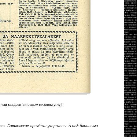
иний квадрат в правом нижнем углу]
лся. Битловские причёски укорочены. А под длинными