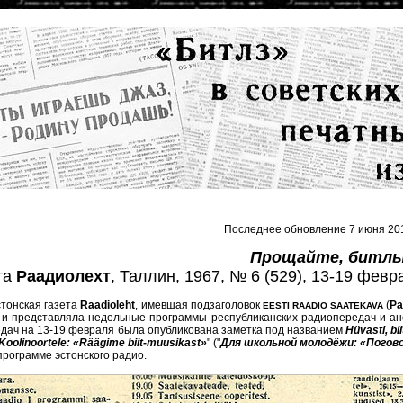
Последнее обновление 7 июня 201
Прощайте, битлы
та
Раадиолехт
, Таллин, 1967, № 6 (529), 13-19 февра
тонская газета
Raadioleht
, имевшая подзаголовок
(
Ра
EESTI RAADIO SAATEKAVA
 и представляла недельные программы республиканских радиопередач и ано
дач на 13-19 февраля была опубликована заметка под названием
Hüvasti, bii
Koolinoortele: «Räägime biit-muusikast»
" ("
Для школьной молодёжи: «Погов
программе эстонского радио.