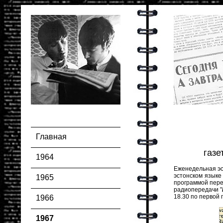
Главная
газе
1964
Еженедельная эс
эстонском языке
1965
программой пере
радиопередачи "
18.30 по первой 
1966
1967