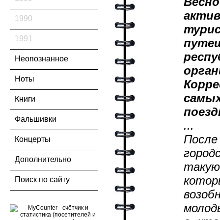
Весно
акти
1990
тур
1991
путе
респ
Неопознанное
орга
Ноты
Корр
самы
Книги
поезд
Фальшивки
...
Посл
Концерты
город
Дополнительно
такую
котор
Поиск по сайту
возоб
молод