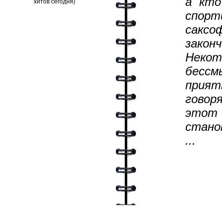
а кто
спорт
саксо
закон
Некот
бессм
прият
говор
этот 
стано
...