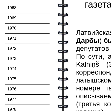
газет
1968
1969
1970
Латвийска
1971
Дарбы
) б
депутатов
1972
По сути, 
1973
Kalniņš 
1974
корреспо
латышско
1975
номере г
1976
описывае
1977
(третья к
1978