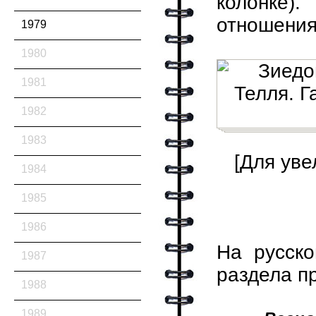
колонке)
отношения
1979
1980
1981
1982
1983
[Для уве
1984
1985
1986
На русско
1987
раздела п
1988
1989