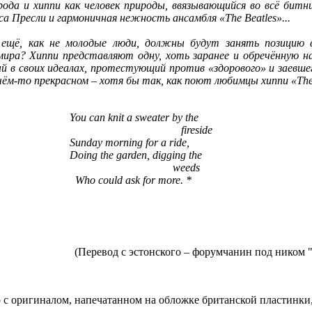
рода и хиппи как человек природы, ввязывающийся во всё битн
са Пресли и гармоничная нежность ансамбля «The Beatles»...
 ещё, как не молодые люди, должны будут занять позицию
мира? Хиппи представляют одну, хоть заранее и обречённую н
 в своих идеалах, протестующий против «здорового» и заевше
чём-то прекрасном – хотя бы так, как поют любимцы хиппи «The 
You can knit a sweater by the
fireside
Sunday morning for a ride,
Doing the garden, digging the
weeds
Who could ask for more. *
(Перевод с эстонского – форумчанин под ником "tu
о с оригиналом, напечатанном на обложке британской пластинки