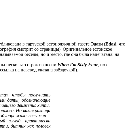
публикована в тартуской эстоноязычной газете
Эдази
(
Edasi
, что
фотография смотрит со страницы). Оригинальное эстонское
 называемой беседы, но и место, где она была напечатана: на
ены несколько строк из песни
When I'm Sixty-Four
, но с
ссылка на перевод указана звёздочкой).
рота», чтобы послушать
были даты, обозначающие
тоящего движения хиппи.
ошлого. Но какая разница
збудоражило весь мир –
й взгляд, практически
ппи, битник как человек