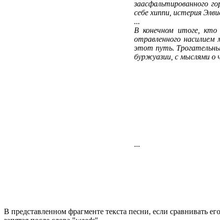
заасфальтированного го
себе хиппи, истерия Элви
...
В конечном итоге, кто
отравленного насилием 
этот путь. Трогательный
буржуазии, с мыслями о 
...
В представленном фрагменте текста песни, если сравнивать ег