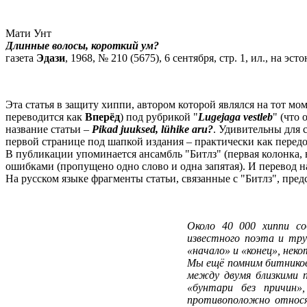
Мати Унт
Длинные волосы, короткий ум?
газета
Эдази
, 1968, № 210 (5675), 6 сентября, стр. 1, ил., на эст
Эта статья в защиту хиппи, автором которой являлся на тот мо
переводится как
Вперёд
) под рубрикой "
Lugejaga vestleb
" (что 
название статьи –
Pikad juuksed, lühike aru?
. Удивительны для с
первой странице под шапкой издания – практически как перед
В публикации упоминается ансамбль "Битлз" (первая колонка, в
ошибками (пропущено одно слово и одна запятая). И перевод на
На русском языке фрагменты статьи, связанные с "Битлз", пре
Около 40 000 хиппи со
известного поэта и тру
«начало» и «конец», не
Мы ещё помним битнико
между двумя близкими п
«бунтари без причин»
противоположно относ