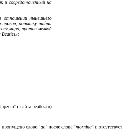
ик и сосредоточенный на
 в отношении нынешнего
а провал, попытку найти
гося мира, против мелкой
Beatles»:
pzem" с сайта beatles.ru)
, пропущено слово "
go
" после слова "
morning
" и отсутствует