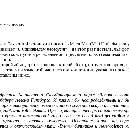
онском языке.
мент 24-летний эстонский писатель Мати Унт (Mati Unt), была о
означает "
С читателем беседует
" – на этот раз писатель, чья 
оветской, пусть и региональной, прессы не только сама тема так
овица.
торой абзац; третья колонка, второй абзац), в том числе привед
 эстонский язык этой части текста композиции указан в сноске (
дставлены ниже.
брались 14 января в Сан-Франциско в парке «Золотые во
бадура Аллена Гинзбурга. И какими бы неопределёнными ни 
которые авторитеты именно с этого момента ведут отсчёт нас
в,
rock-and-roll
и Элвиса Пресли, которые теперь стали делом пр
о времени поколениями! Несколько лет назад
beat generation
в
, мрачная и нервная молодёжь. Нынешние хиппи, на первы
ятся к окружающему миру. «Бунт» битников и
non-violence
хи