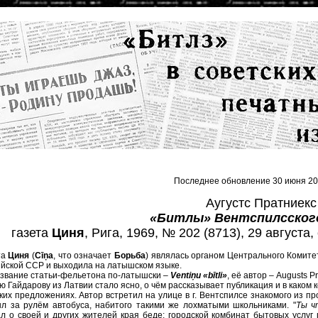
Последнее обновление 30 июня 20
Аугустс Пратниекс
«Битлы» Вентспилсског
газета
Циня
, Рига, 1969, № 202 (8713), 29 августа,
та
Циня
(
Cīņa
, что означает
Борьба
) являлась органом Центрального Комите
йской ССР и выходила на латышском языке.
звание статьи-фельетона по-латышски –
Ventiņu «bītli»
, её автор – Augusts P
 Гайдарову из Латвии стало ясно, о чём рассказывает публикация и в каком 
ких предложениях. Автор встретил на улице в г. Вентспилсе знакомого из п
л за рулём автобуса, набитого такими же лохматыми школьниками. "
Ты ч
л о своей и других жителей края беде: городской комбинат бытовых услуг