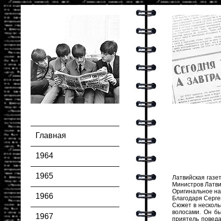
Главная
1964
1965
Латвийская газе
Министров Латви
Оригинальное на
1966
Благодаря Сергею
Сюжет в несколь
волосами. Он бы
1967
приятель поведа