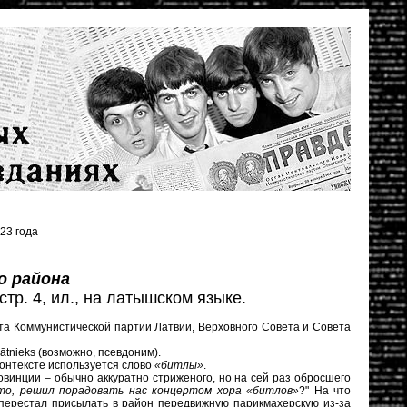
23 года
о района
 стр. 4, ил., на латышском языке.
та Коммунистической партии Латвии, Верховного Совета и Совета
rātnieks (возможно, псевдоним).
контексте используется слово
«битлы»
.
ровинции – обычно аккуратно стриженого, но на сей раз обросшего
то, решил порадовать нас концертом хора «битлов»
?" На что
 перестал присылать в район передвижную парикмахерскую из-за