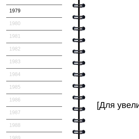
1979
1980
1981
1982
1983
1984
1985
1986
[Для увел
1987
1988
1989