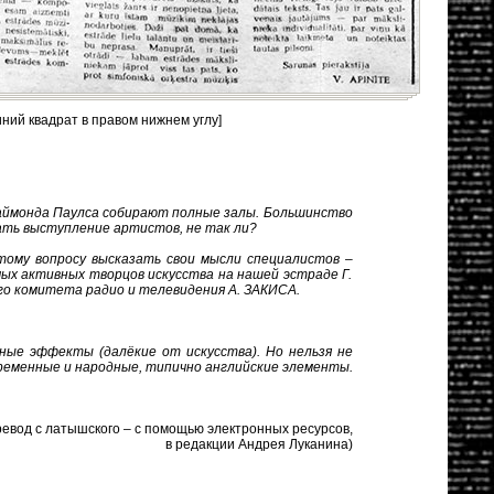
иний квадрат в правом нижнем углу]
аймонда Паулса собирают полные залы. Большинство
ать выступление артистов, не так ли?
 вопросу высказать свои мысли специалистов –
ых активных творцов искусства на нашей эстраде Г.
о комитета радио и телевидения А. ЗАКИСА.
ные эффекты (далёкие от искусства). Но нельзя не
ременные и народные, типично английские элементы.
евод с латышского – с помощью электронных ресурсов,
в редакции Андрея Луканина)