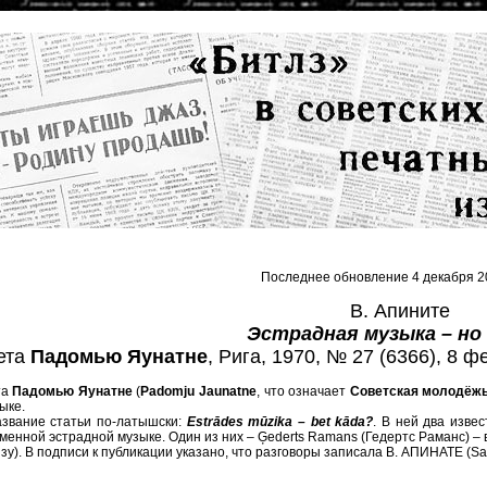
Последнее обновление 4 декабря 2
В. Апините
Эстрадная музыка – но 
ета
Падомью Яунатне
, Рига, 1970, № 27 (6366), 8 ф
та
Падомью Яунатне
(
Padomju Jaunatne
, что означает
Советская молодёж
ыке.
азвание статьи по-латышски:
Estrādes mūzika – bet kāda?
. В ней два изве
енной эстрадной музыке. Один из них – Ģederts Ramans (Гедертс Раманс) – в
зу). В подписи к публикации указано, что разговоры записала В. АПИНАТЕ (Sarun