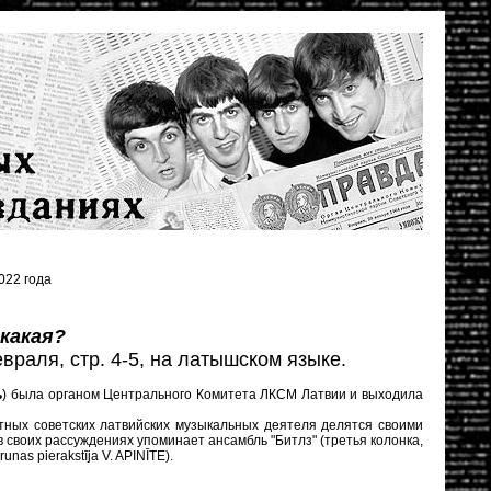
022 года
какая?
евраля, стр. 4-5, на латышском языке.
ь
) была органом Центрального Комитета ЛКСМ Латвии и выходила
стных советских латвийских музыкальных деятеля делятся своими
 своих рассуждениях упоминает ансамбль "Битлз" (третья колонка,
as pierakstīja V. APINĪTE).