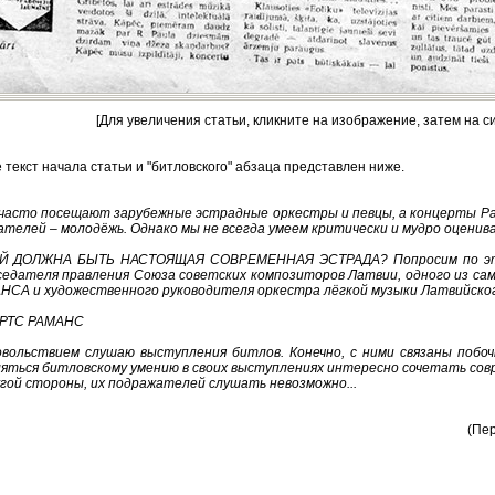
[Для увеличения статьи, кликните на изображение, затем на с
 текст начала статьи и "битловского" абзаца представлен ниже.
 часто посещают зарубежные эстрадные оркестры и певцы, а концерты Р
телей – молодёжь. Однако мы не всегда умеем критически и мудро оценив
Й ДОЛЖНА БЫТЬ НАСТОЯЩАЯ СОВРЕМЕННАЯ ЭСТРАДА? Попросим по этому
седателя правления Союза советских композиторов Латвии, одного из сам
НСА и художественного руководителя оркестра лёгкой музыки Латвийског
РТС РАМАНС
овольствием слушаю выступления битлов. Конечно, с ними связаны побоч
ляться битловскому умению в своих выступлениях интересно сочетать сов
гой стороны, их подражателей слушать невозможно...
(Пер