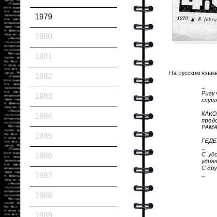
1979
1980
1981
На русском языке
1982
...
Ригу
1983
слуша
КАКО
1984
пред
РАМА
1985
ГЕДЕ
...
С уд
1986
удив
С дру
1987
...
1988
1989