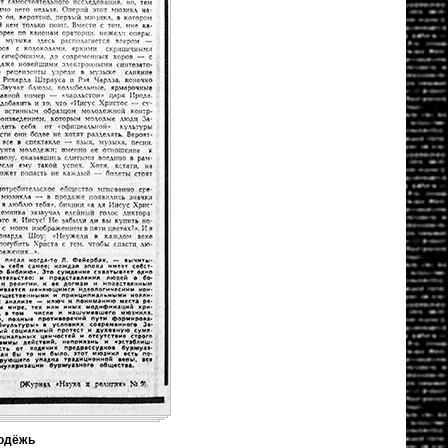
одёжь