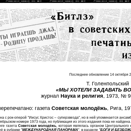
Последнее обновление 14 октября 2
Т. Голенпольский
«МЫ ХОТЕЛИ ЗАДАВАТЬ ВО
журнал
Наука и религия
, 1973, № 9
перепечатано: газета
Советская молодёжь
, Рига, 19
на с рок-оперой "Иисус Христос – суперзвезда", но в ней упоминается анса
нтябрьском номере 1973 года, но публикация из этого издания пока не найдена.
иге газета
Советская молодёжь
, которая являлась органом Центрального
её в рубрике "
МЕЖДУНАРОДНАЯ ПАНОРАМА
", в разделе "
БОГИ И БЕЗБОЖ