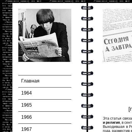
Главная
1964
1965
[
1966
Эта статья связа
и религия
, в се
Выходившая в Р
1967
года, разместив 