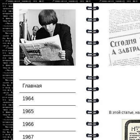
Главная
1964
1965
В этой статье, н
1966
1967