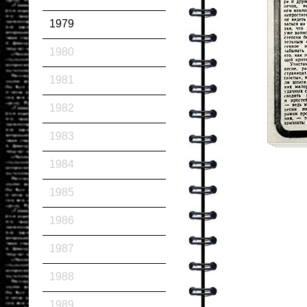
1979
1980
1981
1982
1983
1984
1985
1986
1987
1988
1989