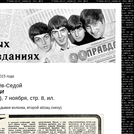
015 года
ёв-Седой
НИ
, 7 ноября, стр. 8, ил.
седьмая колонка, второй абзац снизу).