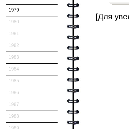
1979
[Для уве
1980
1981
1982
1983
1984
1985
1986
1987
1988
1989