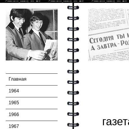
Главная
1964
1965
1966
газе
1967