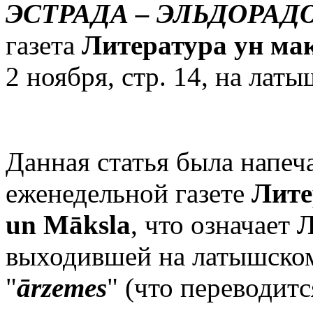
ЭСТРАДА – ЭЛЬДОРАД
газета
Литература ун ма
2 ноября, стр. 14, на лат
Данная статья была напеч
еженедельной газете
Лите
un Māksla
, что означает
Л
выходившей на латышском
"
ārzemes
" (что переводитс