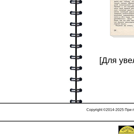
[Для уве