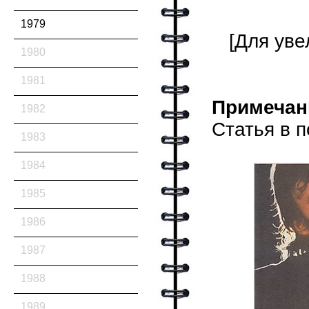
1979
[Для уве
1980
1981
Примечан
1982
Статья в 
1983
1984
1985
1986
1987
1988
1989