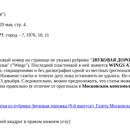
я")
9 мая, стр. 4.
??
, город – ?, 1976, 10, 11
ковый номер на странице не указан) рубрики "
ЗВУКОВАЯ ДОР
ья" ("Wings"). Последней пластинкой в ней значится
WINGS A
и, сокращениями и без дискографии одной из местных (региональ
 Название газеты и точную дату пока установить не удалось. Но
3 декабря. Следовательно, можно предположить, что статья может
ана правильно (в отличие от оригинала в
Московском комсомол
ний квадрат в правом нижнем углу]