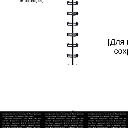
[Для
сох