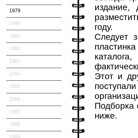
издание, 
1979
разместит
1980
году.
Следует з
1981
пластинка
1982
каталога
1983
фактически
1984
Этот и др
поступал
1985
организац
1986
Подборка 
1987
ниже.
1988
1989