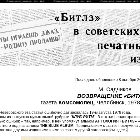
Последнее обновление 8 октября 2
М. Садчиков
ВОЗВРАЩЕНИЕ «БИТ
газета
Комсомолец
, Челябинск, 1978,
Неверовского эта статья ошибочно датировалась 19-м августа 1978 года.
ом из выпусков музыкальной рубрики "
КЛУБ РИТМ
". В статье неоднократн
ько ошибок – так, например, в ней упомянут альбом
АНТОЛОГИЯ «БИТЛЗ» –
естного под названием
THE BLUE ALBUM
. Предисловием к статье послужила 
чатана другими изданиями и имела совсем другой заголовок [см.
здесь
].