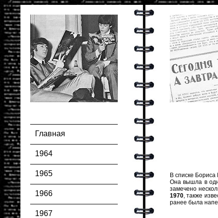
Главная
1964
1965
В списке Бориса 
Она вышла в одн
замечено нескол
1966
1970
, также изв
ранее была напе
1967