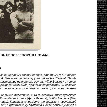
иний квадрат в правом нижнем углу]
Ы
их концертных залах Берлина, столицы ГДР. Интерес
д Керстен: «Наша группа «Beatles Revival Band»
ы настоящие поклонники группы «The Beatles» и хотим
ервированном» виде, продемонстрировать им великое
х песни – это классика, а значит, как всех старых
 большая пластинка с 14-ю песнями ливерпульского
Ричарда Керстена (Джон Леннон), Робби Матеса (Пол
Старр). Квартет стремится не только к визуальной
ей, акустическому звучанию. После первых успехов в