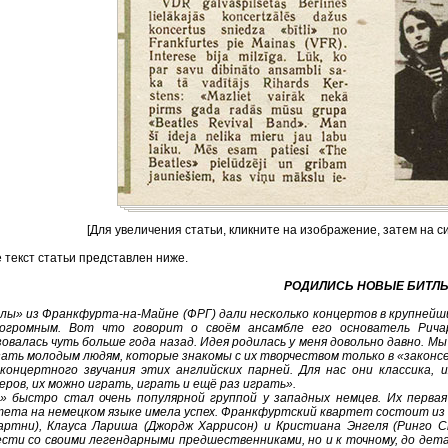
[Для увеличения статьи, кликните на изображение, затем на с
 текст статьи представлен ниже.
РОДИЛИСЬ НОВЫЕ БИТЛ
лы» из Франкфурта-на-Майне (ФРГ) дали несколько концертов в крупнейш
огромным. Вот что говорит о своём ансамбле его основатель Ричар
овалась чуть больше года назад. Идея родилась у меня довольно давно. М
зать молодым людям, которые знакомы с их творчеством только в «законс
 концертного звучания этих английских парней. Для нас они классика, и
ров, их можно играть, играть и ещё раз играть».
» быстро стал очень популярной группой у западных немцев. Их первая
тета на немецком языке имела успех. Франкфуртский квартет состоит из 
артни), Клауса Лариша (Джордж Харрисон) и Кристиана Энгеля (Ринго 
сти со своими легендарными предшественниками, но и к точному, до детал