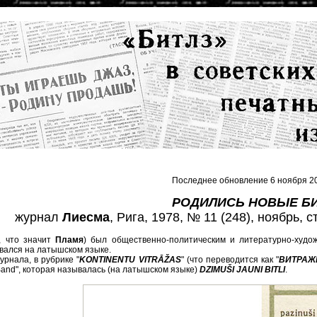
Последнее обновление 6 ноября 20
РОДИЛИСЬ НОВЫЕ Б
журнал
Лиесма
, Рига, 1978, № 11 (248), ноябрь, с
, что значит
Пламя
) был общественно-политическим и литературно-ху
вался на латышском языке.
урнала, в рубрике "
KONTINENTU VITRĀŽAS
" (что переводится как "
ВИТРАЖ
 Band", которая называлась (на латышском языке)
DZIMUŠI JAUNI BITLI
.