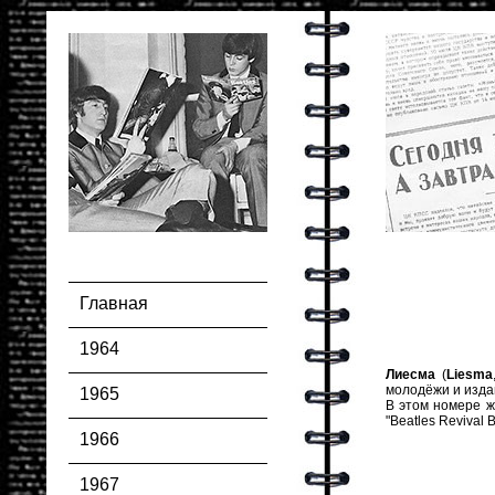
Главная
1964
Лиесма
(
Liesma
молодёжи и изда
1965
В этом номере ж
"Beatles Revival
1966
1967