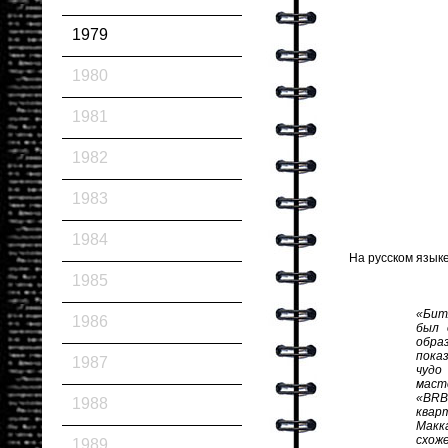
1979
1980
1981
1982
1983
1984
На русском языке
1985
«Бит
1986
был 
образ
пока
1987
чудо
масте
«BRB
1988
квар
Макк
схоже
1989