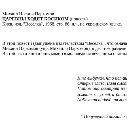
Михаил Ноевич Пархомов
ЦАРЕВНЫ ХОДЯТ БОСИКОМ
(повесть)
Киев, изд. "Веселка", 1968, стр. 86, ил., на украинском языке.
В этой повести (выпущена издательством "Веселка", что означ
Михаил Пархомов (укр. Михайло Пархомов), в десятом разделе н
В этой части книги описывается молодёжная вечеринка с танц
...
Кто выдумал, что истин
Открыв глаза, Валя смот
Потом она смотрит из с
комнат с кухней и балко
(«Жёлтая подводная лодка
...
________
1
Популярный английск