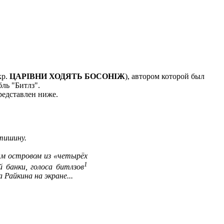
кр.
ЦАРIВНИ ХОДЯТЬ БОСОНIЖ
), автором которой был
ль "Битлз".
редставлен ниже.
тишину.
ым островом из «четырёх
1
й банки, голоса битлзов
 Райкина на экране...