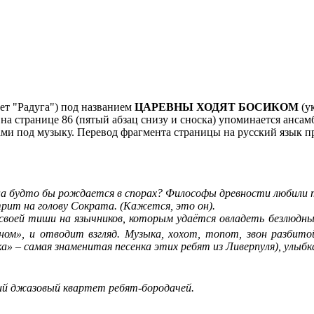
ает "Радуга") под названием
ЦАРЕВНЫ ХОДЯТ БОСИКОМ
(у
а странице 86 (пятый абзац снизу и сноска) упоминается ансамб
ами под музыку. Перевод фрагмента страницы на русский язык п
а будто бы рождается в спорах? Философы древности любили 
рит на голову Сократа. (Кажется, это он).
воей тиши на язычников, которым удаётся овладеть безлюдн
ном», и отводит взгляд. Музыка, хохот, топот, звон разбито
» – самая знаменитая песенка этих ребят из Ливерпуля), улыбка
ий джазовый квартет ребят-бородачей.