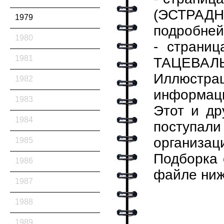
(ЭСТРАДН
1979
подробней
1980
- страни
1981
ТАЦЕВАЛЬН
Иллюстра
1982
информаци
1983
Этот и др
1984
поступал
организац
1985
Подборка 
1986
файле ниж
1987
1988
1989