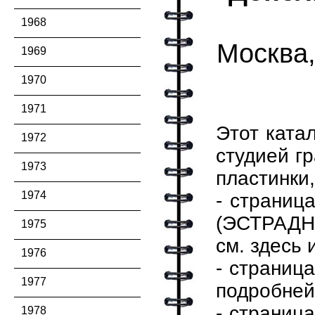
1968
Москва,
1969
1970
1971
Этот ката
1972
студией г
1973
пластинки,
1974
- страниц
(ЭСТРАДН
1975
см.
здесь
1976
- страниц
1977
подробней
- страниц
1978