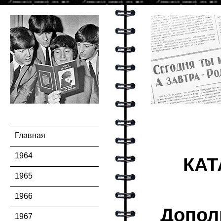
Главная
1964
КАТ
1965
1966
Допол
1967