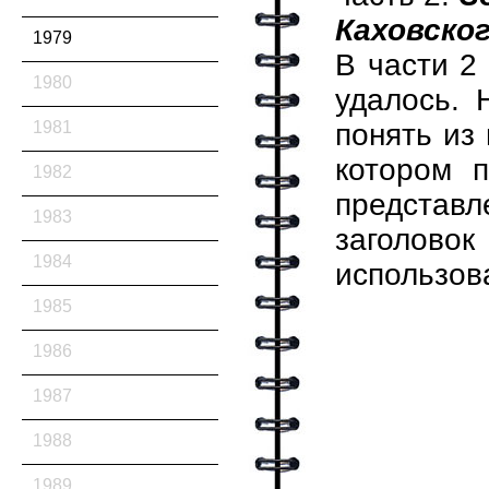
Каховско
1979
В части 2
1980
удалось. 
1981
понять из
котором 
1982
представл
1983
заголовок
1984
использов
1985
1986
1987
1988
1989