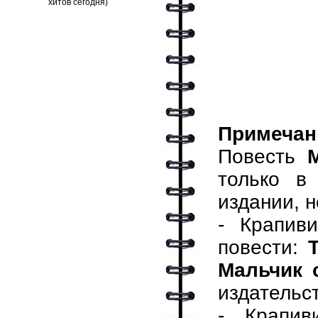
Примечан
Повесть
только 
издании, н
- Крапив
повести:
Мальчик 
издательст
- Крапи