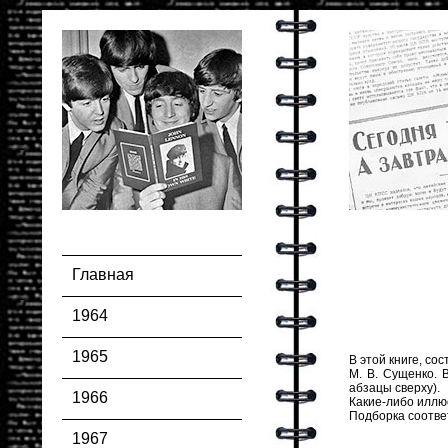
Главная
1964
1965
В этой книге, со
М. В. Сущенко. 
абзацы сверху).
1966
Какие-либо иллюс
Подборка соотве
1967