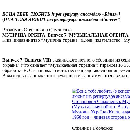
ВОНА ТЕБЕ ЛЮБИТЬ [з репертуару ансамблю «Бiтлз»]
(
ОНА ТЕБЯ ЛЮБИТ [из репертуара ансамбля «Битлз»]
)
Владимир Степанович Симоненко
МУЗИЧНА ОРБIТА. Випуск 7
(
МУЗЫКАЛЬНАЯ ОРБИТА. 
Киïв, видавництво "Музична Украïна" (Киев, издательство "Му
Выпуск 7
(
Выпуск VII
) украинского нотного сборника из сер
Украïна" (что означает "Музыкальная Украина") тиражом 16 55
обработке В. Степанова. Текст к песне представлен одновремен
В выходных данных этого печатного издания имеются две даты: 7
Страница 1 обложки