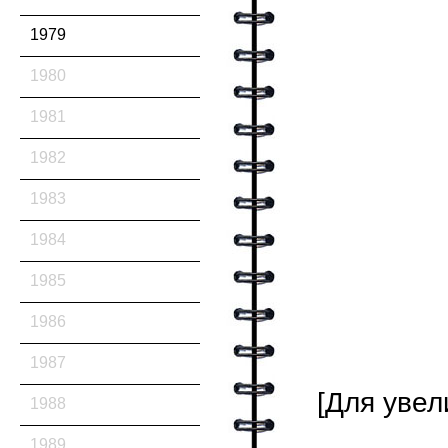
1979
1980
1981
1982
1983
1984
1985
1986
1987
[Для увел
1988
1989