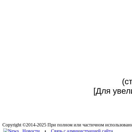
(с
[Для увел