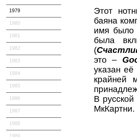
Этот нот
1979
баяна ком
1980
имя было 
1981
была вкл
(
Счастли
1982
это –
Go
1983
указан её
1984
крайней 
1985
принадлеж
В русской
1986
МкКартни.
1987
1988
1989