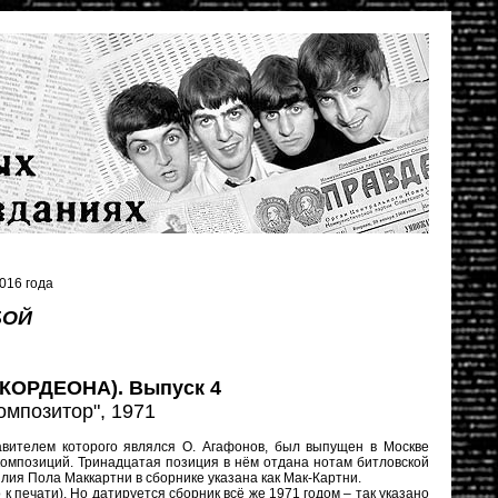
016 года
БОЙ
ОРДЕОНА). Выпуск 4
омпозитор", 1971
тавителем которого являлся О. Агафонов, был выпущен в Москве
 композиций. Тринадцатая позиция в нём отдана нотам битловской
лия Пола Маккартни в сборнике указана как Мак-Картни.
к печати). Но датируется сборник всё же 1971 годом – так указано