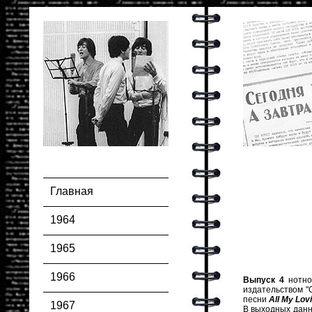
Главная
1964
1965
1966
Выпуск 4
нотно
издательством "
песни
All My Lov
1967
В выходных данны