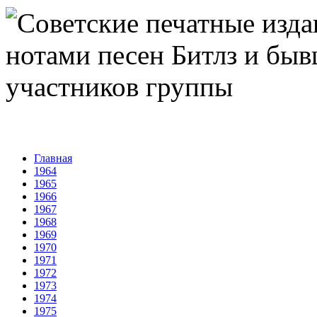
Главная
1964
1965
1966
1967
1968
1969
1970
1971
1972
1973
1974
1975