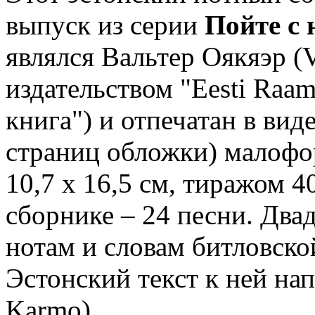
выпуск из серии
Пойте с 
являлся Вальтер Оякяэр (V
издательством "Eesti Raam
книга") и отпечатан в вид
страниц обложки) малоф
10,7 х 16,5 см, тиражом 4
сборнике – 24 песни. Два
нотам и словам битловск
Эстонский текст к ней на
Karmo).