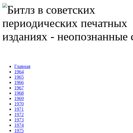
Главная
1964
1965
1966
1967
1968
1969
1970
1971
1972
1973
1974
1975