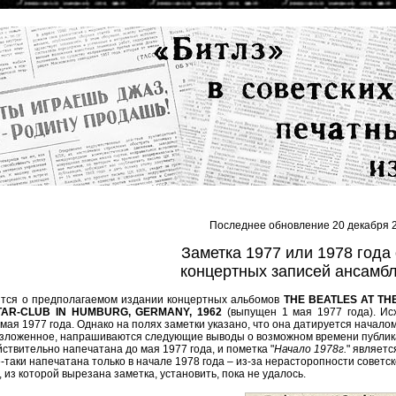
Последнее обновление 20 декабря 2
Заметка 1977 или 1978 года
концертных записей ансамбл
ится о предполагаемом издании концертных альбомов
THE BEATLES AT T
STAR-CLUB IN HUMBURG, GERMANY, 1962
(выпущен 1 мая 1977 года). Ис
мая 1977 года. Однако на полях заметки указано, что она датируется началом
зложенное, напрашиваются следующие выводы о возможном времени публик
йствительно напечатана до мая 1977 года, и пометка "
Начало 1978г.
" являетс
ё-таки напечатана только в начале 1978 года – из-за нерасторопности советс
 из которой вырезана заметка, установить, пока не удалось.