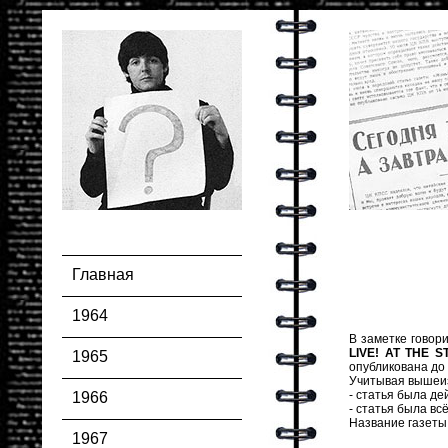
Главная
1964
В заметке говор
LIVE! AT THE 
1965
опубликована до 
Учитывая вышеи
- статья была де
1966
- статья была вс
Название газеты,
1967