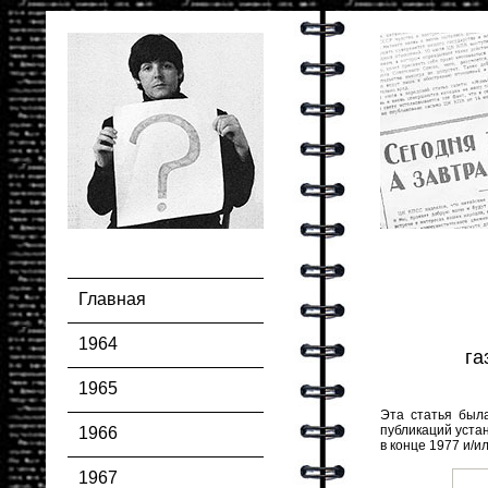
Главная
1964
га
1965
Эта статья был
публикаций устан
1966
в конце 1977 и/и
1967