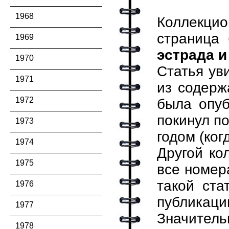
1968
Коллекцио
страница
1969
эстрада и
1970
Статья ув
1971
из содерж
1972
была опуб
покинул п
1973
годом (ког
1974
Другой ко
1975
все номер
такой ста
1976
публикаци
1977
Значитель
1978