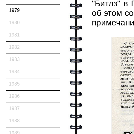
"Битлз" в
1979
об этом с
примечани
1980
1981
1982
1983
1984
1985
1986
1987
1988
1989