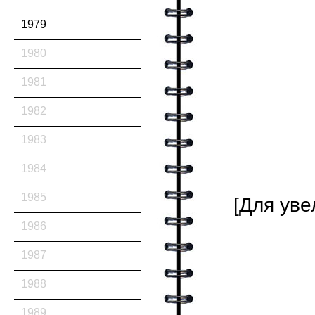
1979
1980
1981
1982
1983
1984
1985
[Для уве
1986
1987
1988
1989